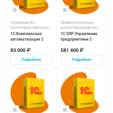
Производство/
Профессиональные
Бухгалтерия/Зарплата/
услуги/Производство/
Клиенты/Продажи/
Строительство/
1С:Комплексная
1С ERP Управление
Торговля/Финансовый
Управленческий учет/
автоматизация 2
предприятием 2
сектор/Логистика/
Сельское хозяйство/
Транспорт/Налоги/
Склад/Торговля/
83 000 ₽
581 400 ₽
Персонал/Маркетинг
Логистика/Финансовый
сектор/Транспорт/
Подробнее
Подробнее
Налоги/Зарплата/
Персонал/Продажи/
Ресурсы