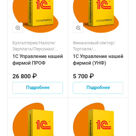
Бухгалтерия/Налоги/
Финансовый сектор/
Зарплата/Персонал/
Торговля/
Клиенты/Продажи/
Производство/
1С Управление нашей
1С Управление нашей
Управленческий учет/
Бухгалтерия/Налоги/
фирмой ПРОФ
фирмой (УНФ)
Финансовый сектор/
Зарплата/Персонал/
Торговля/Производство
Клиенты/Продажи/
26 800 ₽
5 700 ₽
Управленческий учет
Подробнее
Подробнее