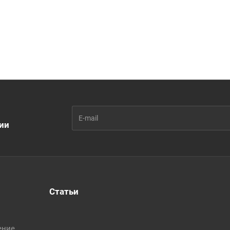
ии
Статьи
ение