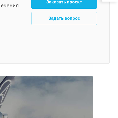
Заказать проект
печения
Задать вопрос